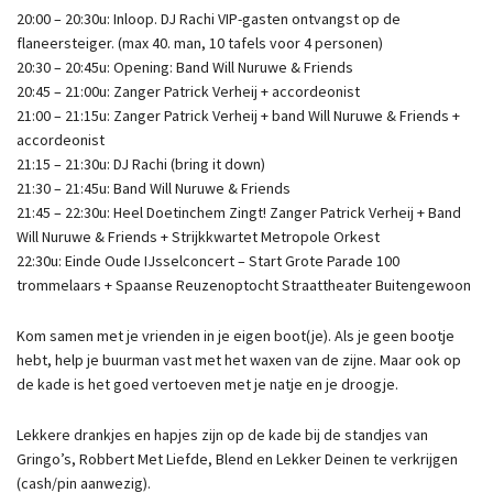
20:00 – 20:30u: Inloop. DJ Rachi VIP-gasten ontvangst op de
flaneersteiger. (max 40. man, 10 tafels voor 4 personen)
20:30 – 20:45u: Opening: Band Will Nuruwe & Friends
20:45 – 21:00u: Zanger Patrick Verheij + accordeonist
21:00 – 21:15u: Zanger Patrick Verheij + band Will Nuruwe & Friends +
accordeonist
21:15 – 21:30u: DJ Rachi (bring it down)
21:30 – 21:45u: Band Will Nuruwe & Friends
21:45 – 22:30u: Heel Doetinchem Zingt! Zanger Patrick Verheij + Band
Will Nuruwe & Friends + Strijkkwartet Metropole Orkest
22:30u: Einde Oude IJsselconcert – Start Grote Parade 100
trommelaars + Spaanse Reuzenoptocht Straattheater Buitengewoon
Kom samen met je vrienden in je eigen boot(je). Als je geen bootje
hebt, help je buurman vast met het waxen van de zijne. Maar ook op
de kade is het goed vertoeven met je natje en je droogje.
Lekkere drankjes en hapjes zijn op de kade bij de standjes van
Gringo’s, Robbert Met Liefde, Blend en Lekker Deinen te verkrijgen
(cash/pin aanwezig).